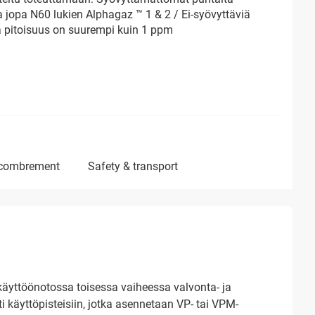
 jopa N60 lukien Alphagaz ™ 1 & 2 / Ei-syövyttäviä
a pitoisuus on suurempi kuin 1 ppm
ncombrement
safety & transport
äyttöönotossa toisessa vaiheessa valvonta- ja
ti käyttöpisteisiin, jotka asennetaan VP- tai VPM-