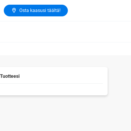
Osta kaasusi täältä!
Tuotteesi