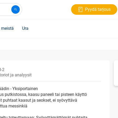
Pyydä tarjous
 meistä
Ura
3-2
oriot ja analyysit
äädin - Yksiportainen
s putkistossa, kaasu paneeli tai pisteen käyttö
t puhtaat kaasut ja seokset, ei syövyttävä
ttua messinkiä
teltu toteuttamaan: Syövyttämättömät puhtaita