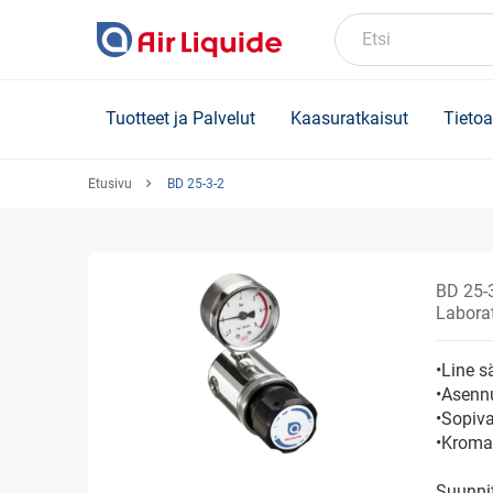
Skip
to
Etsi
main
content
Tuotteet ja Palvelut
Kaasuratkaisut
Tietoa
Etusivu
BD 25-3-2
BD 25-
Laborat
•Line s
•Asennu
•Sopiva
•Kroma
Suunni