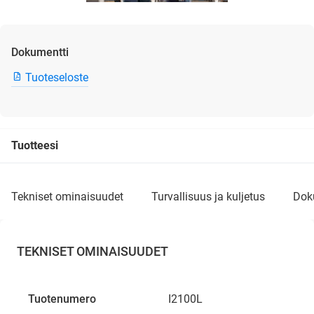
Dokumentti
Tuoteseloste
Tuotteesi
tekniset ominaisuudet
turvallisuus ja kuljetus
do
TEKNISET OMINAISUUDET
Tuotenumero
I2100L