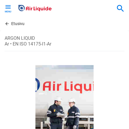
Skip
to
main
content
Etusivu
ARGON LIQUID
Ar
• EN ISO 14175-I1-Ar