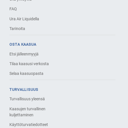
FAQ
Ura Air Liquidella
Tarinoita
OSTA KAASUA
Etsi jälleenmyyjä
Tilaa kaasusi verkosta
Selaa kaasuopasta
TURVALLISUUS
Turvallisuus yleensä
Kaasujen turvallinen
kuljettaminen
Käyttöturvatiedotteet