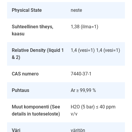
Physical State
neste
Suhteellinen tiheys,
1,38 (ilma=1)
kaasu
Relative Density (liquid 1
1,4 (vesi=1) 1,4 (vesi=1)
& 2)
CAS numero
7440-37-1
Puhtaus
Ar ≥ 99,99 %
Muut komponenti (See
H2O (5 bar) ≤ 40 ppm
details in tuoteseloste)
v/v
Väri
väritön