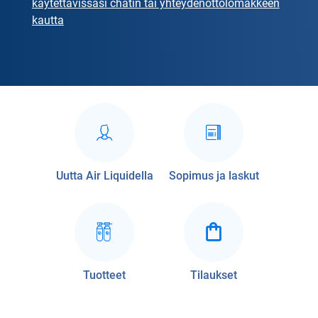
käytettävissäsi chatin tai yhteydenottolomakkeen
kautta
Uutta Air Liquidella
Sopimus ja laskut
Tuotteet
Tilaukset