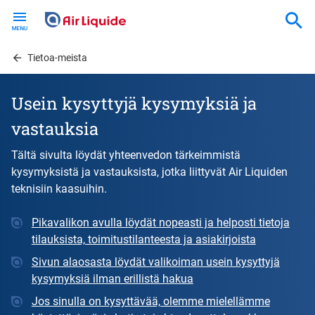
Skip
to
main
content
Tietoa-meista
Usein kysyttyjä kysymyksiä ja
vastauksia
Tältä sivulta löydät yhteenvedon tärkeimmistä
kysymyksistä ja vastauksista, jotka liittyvät Air Liquiden
teknisiin kaasuihin.
Pikavalikon avulla löydät nopeasti ja helposti tietoja
tilauksista, toimitustilanteesta ja asiakirjoista
Sivun alaosasta löydät valikoiman usein kysyttyjä
kysymyksiä ilman erillistä hakua
Jos sinulla on kysyttävää, olemme mielellämme