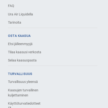
FAQ
Ura Air Liquidella
Tarinoita
OSTA KAASUA
Etsi jälleenmyyjä
Tilaa kaasusi verkosta
Selaa kaasuopasta
TURVALLISUUS
Turvallisuus yleensä
Kaasujen turvallinen
kuljettaminen
Käyttöturvatiedotteet