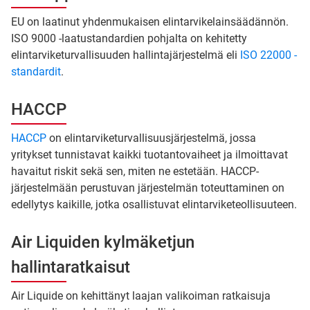
EU on laatinut yhdenmukaisen elintarvikelainsäädännön.
ISO 9000 -laatustandardien pohjalta on kehitetty
elintarviketurvallisuuden hallintajärjestelmä eli
ISO 22000 -
standardit
.
HACCP
HACCP
on elintarviketurvallisuusjärjestelmä, jossa
yritykset tunnistavat kaikki tuotantovaiheet ja ilmoittavat
havaitut riskit sekä sen, miten ne estetään. HACCP-
järjestelmään perustuvan järjestelmän toteuttaminen on
edellytys kaikille, jotka osallistuvat elintarviketeollisuuteen.
Air Liquiden kylmäketjun
hallintaratkaisut
Air Liquide on kehittänyt laajan valikoiman ratkaisuja