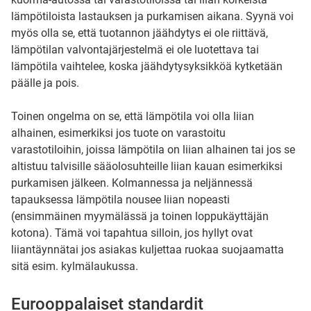
lämpötiloista lastauksen ja purkamisen aikana. Syynä voi
myös olla se, että tuotannon jäähdytys ei ole riittävä,
lämpötilan valvontajärjestelmä ei ole luotettava tai
lämpötila vaihtelee, koska jäähdytysyksikköä kytketään
päälle ja pois.
Toinen ongelma on se, että lämpötila voi olla liian
alhainen, esimerkiksi jos tuote on varastoitu
varastotiloihin, joissa lämpötila on liian alhainen tai jos se
altistuu talvisille sääolosuhteille liian kauan esimerkiksi
purkamisen jälkeen. Kolmannessa ja neljännessä
tapauksessa lämpötila nousee liian nopeasti
(ensimmäinen myymälässä ja toinen loppukäyttäjän
kotona). Tämä voi tapahtua silloin, jos hyllyt ovat
liiantäynnätai jos asiakas kuljettaa ruokaa suojaamatta
sitä esim. kylmälaukussa.
Eurooppalaiset standardit