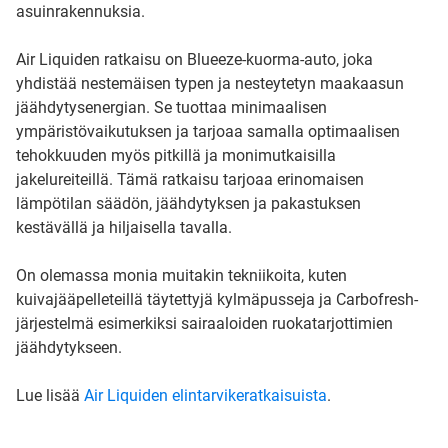
asuinrakennuksia.
Air Liquiden ratkaisu on Blueeze-kuorma-auto, joka
yhdistää nestemäisen typen ja nesteytetyn maakaasun
jäähdytysenergian. Se tuottaa minimaalisen
ympäristövaikutuksen ja tarjoaa samalla optimaalisen
tehokkuuden myös pitkillä ja monimutkaisilla
jakelureiteillä. Tämä ratkaisu tarjoaa erinomaisen
lämpötilan säädön, jäähdytyksen ja pakastuksen
kestävällä ja hiljaisella tavalla.
On olemassa monia muitakin tekniikoita, kuten
kuivajääpelleteillä täytettyjä kylmäpusseja ja Carbofresh-
järjestelmä esimerkiksi sairaaloiden ruokatarjottimien
jäähdytykseen.
Lue lisää
Air Liquiden elintarvikeratkaisuista
.