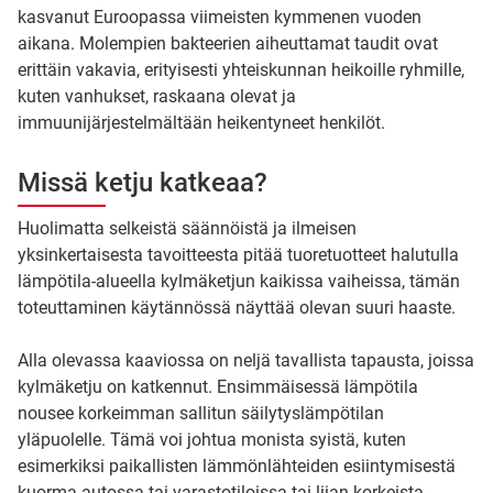
kasvanut Euroopassa viimeisten kymmenen vuoden
aikana. Molempien bakteerien aiheuttamat taudit ovat
erittäin vakavia, erityisesti yhteiskunnan heikoille ryhmille,
kuten vanhukset, raskaana olevat ja
immuunijärjestelmältään heikentyneet henkilöt.
Missä ketju katkeaa?
Huolimatta selkeistä säännöistä ja ilmeisen
yksinkertaisesta tavoitteesta pitää tuoretuotteet halutulla
lämpötila-alueella kylmäketjun kaikissa vaiheissa, tämän
toteuttaminen käytännössä näyttää olevan suuri haaste.
Alla olevassa kaaviossa on neljä tavallista tapausta, joissa
kylmäketju on katkennut. Ensimmäisessä lämpötila
nousee korkeimman sallitun säilytyslämpötilan
yläpuolelle. Tämä voi johtua monista syistä, kuten
esimerkiksi paikallisten lämmönlähteiden esiintymisestä
kuorma-autossa tai varastotiloissa tai liian korkeista