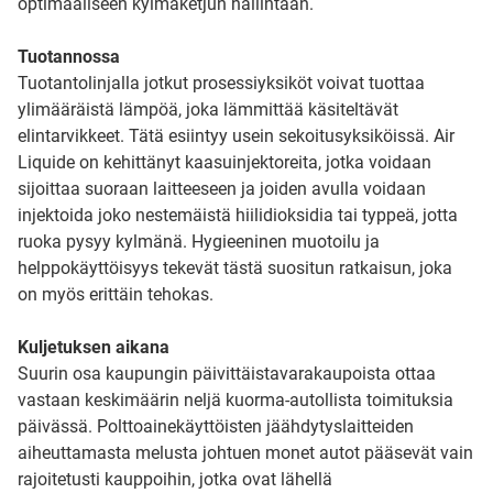
optimaaliseen kylmäketjun hallintaan.
Tuotannossa
Tuotantolinjalla jotkut prosessiyksiköt voivat tuottaa
ylimääräistä lämpöä, joka lämmittää käsiteltävät
elintarvikkeet. Tätä esiintyy usein sekoitusyksiköissä. Air
Liquide on kehittänyt kaasuinjektoreita, jotka voidaan
sijoittaa suoraan laitteeseen ja joiden avulla voidaan
injektoida joko nestemäistä hiilidioksidia tai typpeä, jotta
ruoka pysyy kylmänä. Hygieeninen muotoilu ja
helppokäyttöisyys tekevät tästä suositun ratkaisun, joka
on myös erittäin tehokas.
Kuljetuksen aikana
Suurin osa kaupungin päivittäistavarakaupoista ottaa
vastaan keskimäärin neljä kuorma-autollista toimituksia
päivässä. Polttoainekäyttöisten jäähdytyslaitteiden
aiheuttamasta melusta johtuen monet autot pääsevät vain
rajoitetusti kauppoihin, jotka ovat lähellä