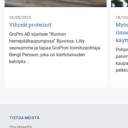
26/05/2023
18/10
Vihreät proteiinit
Myös
ilma
GroPro AB sijaitsee “Ruotsin
käyt
hernepääkaupungissa” Bjuvissa. Liity
seuraamme ja tapaa GroPron toimitusjohtaja
Pohjo
Bengt Persson, joka on kiertotalouden
panimo
kehityks ...
kaupal
pelkki
TIETOA MEISTÄ
Ota yhteyttä