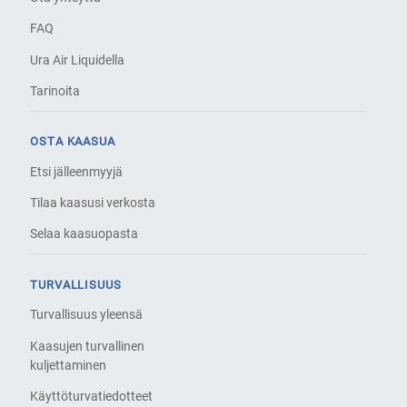
FAQ
Ura Air Liquidella
Tarinoita
OSTA KAASUA
Etsi jälleenmyyjä
Tilaa kaasusi verkosta
Selaa kaasuopasta
TURVALLISUUS
Turvallisuus yleensä
Kaasujen turvallinen
kuljettaminen
Käyttöturvatiedotteet