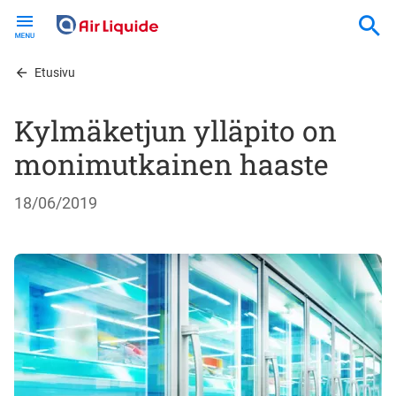
Skip
to
main
content
Etusivu
Kylmäketjun ylläpito on
monimutkainen haaste
18/06/2019