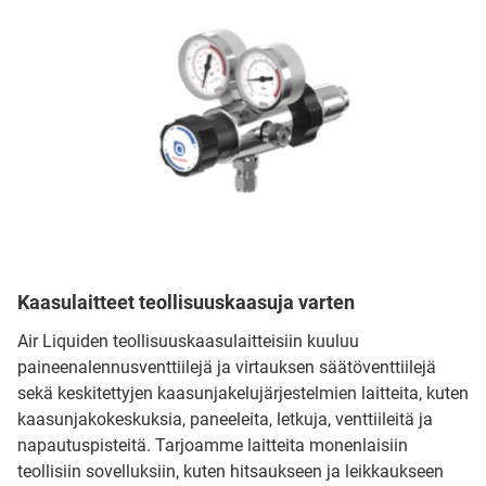
Kaasulaitteet teollisuuskaasuja varten
Air Liquiden teollisuuskaasulaitteisiin kuuluu
paineenalennusventtiilejä ja virtauksen säätöventtiilejä
sekä keskitettyjen kaasunjakelujärjestelmien laitteita, kuten
kaasunjakokeskuksia, paneeleita, letkuja, venttiileitä ja
napautuspisteitä. Tarjoamme laitteita monenlaisiin
teollisiin sovelluksiin, kuten hitsaukseen ja leikkaukseen