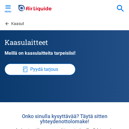
Skip
to
main
content
Kaasut
Kaasulaitteet
Meillä on kaasulaitteita tarpeisiisi!
Pyydä tarjous
Onko sinulla kysyttävää? Täytä sitten
yhteydenottolomake!