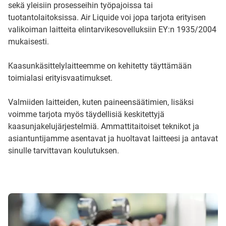
sekä yleisiin prosesseihin työpajoissa tai
tuotantolaitoksissa. Air Liquide voi jopa tarjota erityisen
valikoiman laitteita elintarvikesovelluksiin EY:n 1935/2004
mukaisesti.
Kaasunkäsittelylaitteemme on kehitetty täyttämään
toimialasi erityisvaatimukset.
Valmiiden laitteiden, kuten paineensäätimien, lisäksi
voimme tarjota myös täydellisiä keskitettyjä
kaasunjakelujärjestelmiä. Ammattitaitoiset teknikot ja
asiantuntijamme asentavat ja huoltavat laitteesi ja antavat
sinulle tarvittavan koulutuksen.