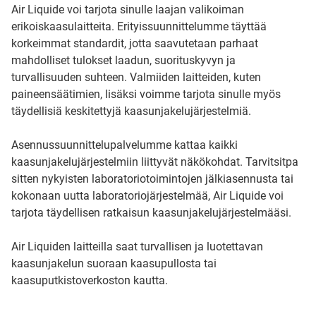
Air Liquide voi tarjota sinulle laajan valikoiman
erikoiskaasulaitteita. Erityissuunnittelumme täyttää
korkeimmat standardit, jotta saavutetaan parhaat
mahdolliset tulokset laadun, suorituskyvyn ja
turvallisuuden suhteen. Valmiiden laitteiden, kuten
paineensäätimien, lisäksi voimme tarjota sinulle myös
täydellisiä keskitettyjä kaasunjakelujärjestelmiä.
Asennussuunnittelupalvelumme kattaa kaikki
kaasunjakelujärjestelmiin liittyvät näkökohdat. Tarvitsitpa
sitten nykyisten laboratoriotoimintojen jälkiasennusta tai
kokonaan uutta laboratoriojärjestelmää, Air Liquide voi
tarjota täydellisen ratkaisun kaasunjakelujärjestelmääsi.
Air Liquiden laitteilla saat turvallisen ja luotettavan
kaasunjakelun suoraan kaasupullosta tai
kaasuputkistoverkoston kautta.