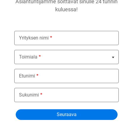
Asiantuntijamme soittavat sinulle 24 tunnin
kuluessa!
Yrityksen nimi
Toimiala
Nothing selected
Etunimi
Sukunimi