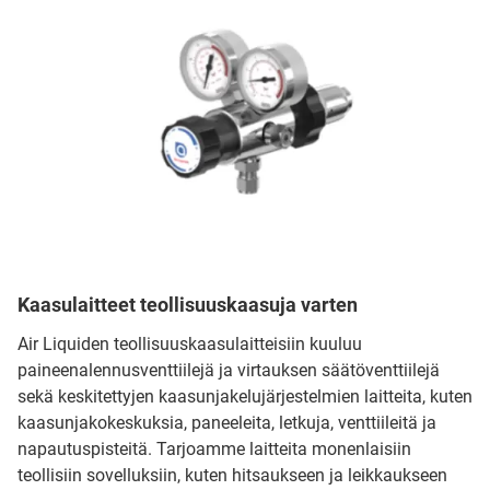
Kaasulaitteet teollisuuskaasuja varten
Air Liquiden teollisuuskaasulaitteisiin kuuluu
paineenalennusventtiilejä ja virtauksen säätöventtiilejä
sekä keskitettyjen kaasunjakelujärjestelmien laitteita, kuten
kaasunjakokeskuksia, paneeleita, letkuja, venttiileitä ja
napautuspisteitä. Tarjoamme laitteita monenlaisiin
teollisiin sovelluksiin, kuten hitsaukseen ja leikkaukseen