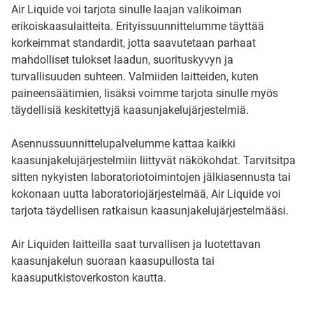
Air Liquide voi tarjota sinulle laajan valikoiman
erikoiskaasulaitteita. Erityissuunnittelumme täyttää
korkeimmat standardit, jotta saavutetaan parhaat
mahdolliset tulokset laadun, suorituskyvyn ja
turvallisuuden suhteen. Valmiiden laitteiden, kuten
paineensäätimien, lisäksi voimme tarjota sinulle myös
täydellisiä keskitettyjä kaasunjakelujärjestelmiä.
Asennussuunnittelupalvelumme kattaa kaikki
kaasunjakelujärjestelmiin liittyvät näkökohdat. Tarvitsitpa
sitten nykyisten laboratoriotoimintojen jälkiasennusta tai
kokonaan uutta laboratoriojärjestelmää, Air Liquide voi
tarjota täydellisen ratkaisun kaasunjakelujärjestelmääsi.
Air Liquiden laitteilla saat turvallisen ja luotettavan
kaasunjakelun suoraan kaasupullosta tai
kaasuputkistoverkoston kautta.