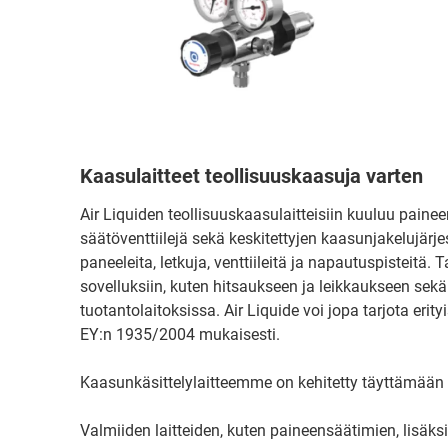
Kaasulaitteet teollisuuskaasuja varten
Air Liquiden teollisuuskaasulaitteisiin kuuluu painee
säätöventtiilejä sekä keskitettyjen kaasunjakelujärje
paneeleita, letkuja, venttiileitä ja napautuspisteitä. 
sovelluksiin, kuten hitsaukseen ja leikkaukseen sekä 
tuotantolaitoksissa. Air Liquide voi jopa tarjota erity
EY:n 1935/2004 mukaisesti.
Kaasunkäsittelylaitteemme on kehitetty täyttämään 
Valmiiden laitteiden, kuten paineensäätimien, lisäks