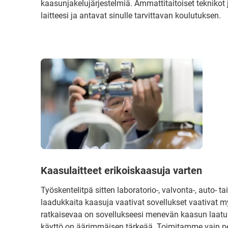
kaasunjakelujärjestelmiä. Ammattitaitoiset teknikot
laitteesi ja antavat sinulle tarvittavan koulutuksen.
Kaasulaitteet erikoiskaasuja varten
Työskentelitpä sitten laboratorio-, valvonta-, auto- 
laadukkaita kaasuja vaativat sovellukset vaativat m
ratkaisevaa on sovellukseesi menevän kaasun laatu. 
käyttö on äärimmäisen tärkeää. Toimitamme vain perus