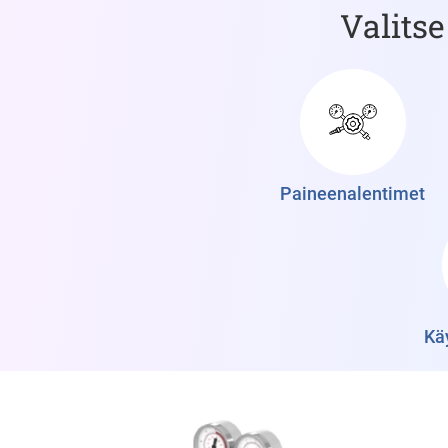
Valitse
Paineenalentimet
Kä