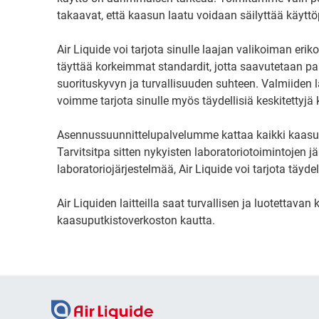
takaavat, että kaasun laatu voidaan säilyttää käyttöp
Air Liquide voi tarjota sinulle laajan valikoiman eri
täyttää korkeimmat standardit, jotta saavutetaan pa
suorituskyvyn ja turvallisuuden suhteen. Valmiiden l
voimme tarjota sinulle myös täydellisiä keskitettyjä
Asennussuunnittelupalvelumme kattaa kaikki kaasunj
Tarvitsitpa sitten nykyisten laboratoriotoimintojen 
laboratoriojärjestelmää, Air Liquide voi tarjota täyd
Air Liquiden laitteilla saat turvallisen ja luotettav
kaasuputkistoverkoston kautta.