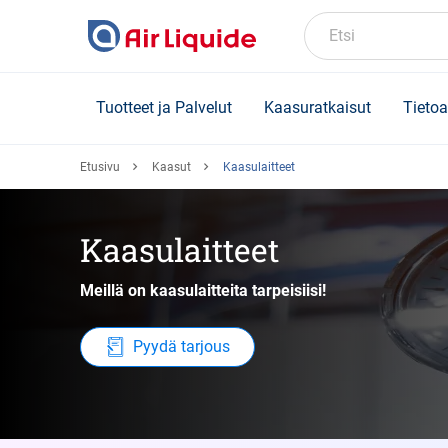
Skip
to
Etsi
main
content
Tuotteet ja Palvelut
Kaasuratkaisut
Tietoa
Etusivu
Kaasut
Kaasulaitteet
Kaasulaitteet
Meillä on kaasulaitteita tarpeisiisi!
Pyydä tarjous