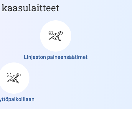
 kaasulaitteet
Linjaston paineensäätimet
yttöpaikoillaan