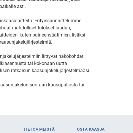
aikalle asti.
koiskaasulaitteita. Erityissuunnittelumme
rhaat mahdolliset tulokset laadun,
aitteiden, kuten paineensäätimien, lisäksi
 kaasunjakelujärjestelmiä.
akelujärjestelmiin liittyvät näkökohdat.
jälkiasennusta tai kokonaan uutta
ellisen ratkaisun kaasunjakelujärjestelmääsi.
an kaasunjakelun suoraan kaasupullosta tai
TIETOA MEISTÄ
OSTA KAASUA