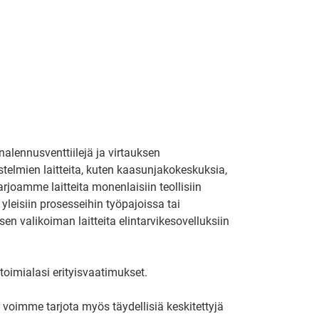
nalennusventtiilejä ja virtauksen
stelmien laitteita, kuten kaasunjakokeskuksia,
Tarjoamme laitteita monenlaisiin teollisiin
yleisiin prosesseihin työpajoissa tai
isen valikoiman laitteita elintarvikesovelluksiin
toimialasi erityisvaatimukset.
i voimme tarjota myös täydellisiä keskitettyjä