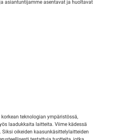
 ja asiantuntijamme asentavat ja huoltavat
tai korkean teknologian ympäristössä,
yös laadukkaita laitteita. Viime kädessä
Siksi oikeiden kaasunkäsittelylaitteiden
teellisesti testattuja tuotteita, jotka