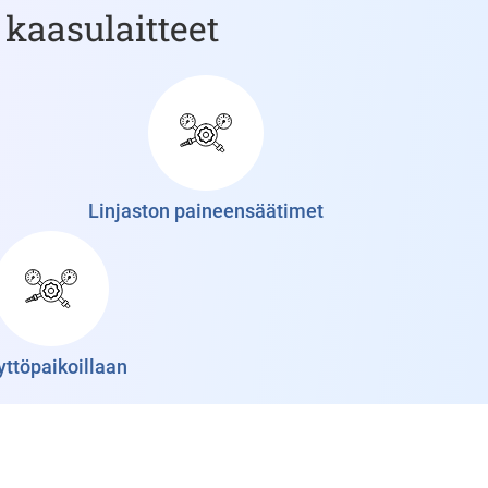
 kaasulaitteet
Linjaston paineensäätimet
yttöpaikoillaan