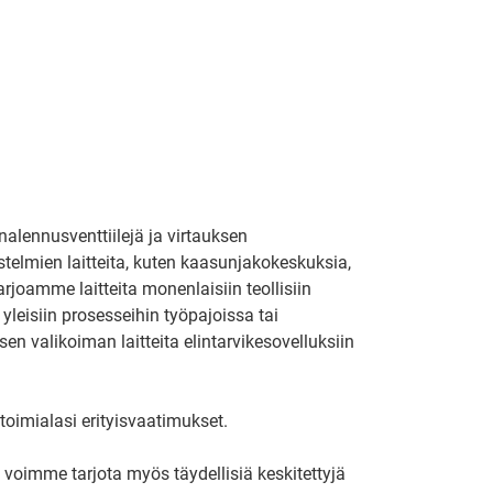
nalennusventtiilejä ja virtauksen
stelmien laitteita, kuten kaasunjakokeskuksia,
Tarjoamme laitteita monenlaisiin teollisiin
yleisiin prosesseihin työpajoissa tai
isen valikoiman laitteita elintarvikesovelluksiin
toimialasi erityisvaatimukset.
i voimme tarjota myös täydellisiä keskitettyjä