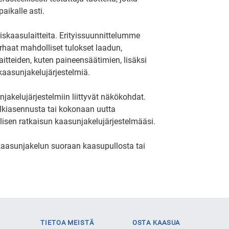
aikalle asti.
koiskaasulaitteita. Erityissuunnittelumme
rhaat mahdolliset tulokset laadun,
aitteiden, kuten paineensäätimien, lisäksi
 kaasunjakelujärjestelmiä.
akelujärjestelmiin liittyvät näkökohdat.
jälkiasennusta tai kokonaan uutta
ellisen ratkaisun kaasunjakelujärjestelmääsi.
an kaasunjakelun suoraan kaasupullosta tai
TIETOA MEISTÄ
OSTA KAASUA