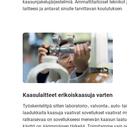
kaasunjakelujärjestelmiä. Ammattitaitoiset teknikot
laitteesi ja antavat sinulle tarvittavan koulutuksen.
Kaasulaitteet erikoiskaasuja varten
Työskentelitpä sitten laboratorio-, valvonta-, auto- 
laadukkaita kaasuja vaativat sovellukset vaativat m
ratkaisevaa on sovellukseesi menevän kaasun laatu. 
käyttö on äärimmäisen tärkeää. Toimitamme vain perus