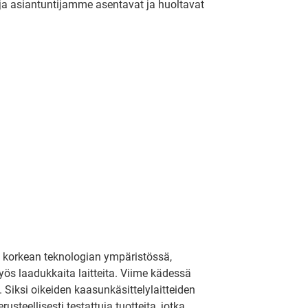
 ja asiantuntijamme asentavat ja huoltavat
tai korkean teknologian ympäristössä,
yös laadukkaita laitteita. Viime kädessä
Siksi oikeiden kaasunkäsittelylaitteiden
teellisesti testattuja tuotteita, jotka