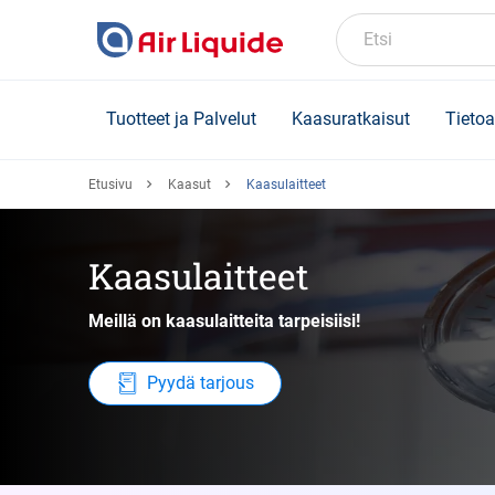
Skip
to
Etsi
main
content
Tuotteet ja Palvelut
Kaasuratkaisut
Tietoa
Etusivu
Kaasut
Kaasulaitteet
Kaasulaitteet
Meillä on kaasulaitteita tarpeisiisi!
Pyydä tarjous