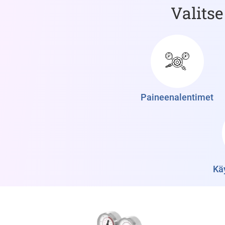
Valitse
Paineenalentimet
Kä