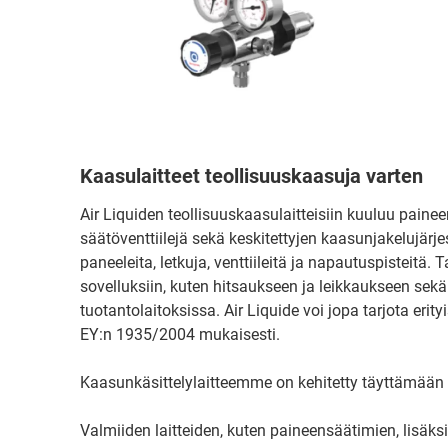
Kaasulaitteet teollisuuskaasuja varten
Air Liquiden teollisuuskaasulaitteisiin kuuluu painee
säätöventtiilejä sekä keskitettyjen kaasunjakelujärje
paneeleita, letkuja, venttiileitä ja napautuspisteitä. 
sovelluksiin, kuten hitsaukseen ja leikkaukseen sekä 
tuotantolaitoksissa. Air Liquide voi jopa tarjota erity
EY:n 1935/2004 mukaisesti.
Kaasunkäsittelylaitteemme on kehitetty täyttämään 
Valmiiden laitteiden, kuten paineensäätimien, lisäks