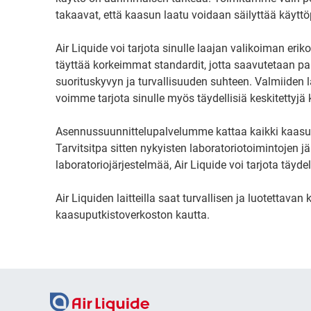
takaavat, että kaasun laatu voidaan säilyttää käyttöp
Air Liquide voi tarjota sinulle laajan valikoiman eri
täyttää korkeimmat standardit, jotta saavutetaan pa
suorituskyvyn ja turvallisuuden suhteen. Valmiiden l
voimme tarjota sinulle myös täydellisiä keskitettyjä
Asennussuunnittelupalvelumme kattaa kaikki kaasunj
Tarvitsitpa sitten nykyisten laboratoriotoimintojen 
laboratoriojärjestelmää, Air Liquide voi tarjota täyd
Air Liquiden laitteilla saat turvallisen ja luotettav
kaasuputkistoverkoston kautta.