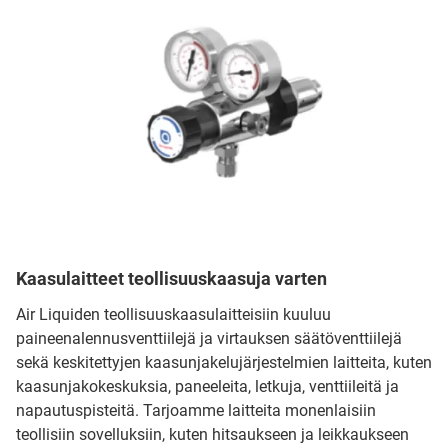
Kaasulaitteet teollisuuskaasuja varten
Air Liquiden teollisuuskaasulaitteisiin kuuluu
paineenalennusventtiilejä ja virtauksen säätöventtiilejä
sekä keskitettyjen kaasunjakelujärjestelmien laitteita, kuten
kaasunjakokeskuksia, paneeleita, letkuja, venttiileitä ja
napautuspisteitä. Tarjoamme laitteita monenlaisiin
teollisiin sovelluksiin, kuten hitsaukseen ja leikkaukseen