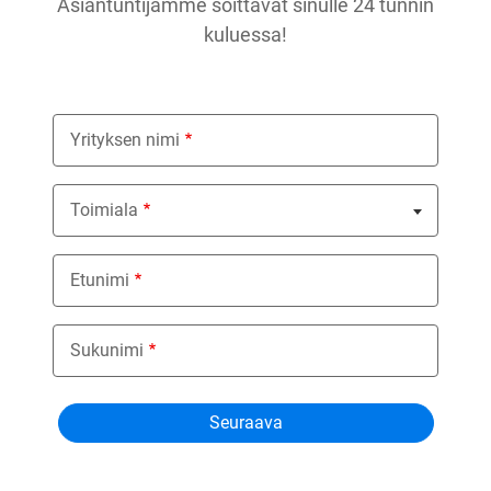
Asiantuntijamme soittavat sinulle 24 tunnin
kuluessa!
Yrityksen nimi
Toimiala
Nothing selected
Etunimi
Sukunimi