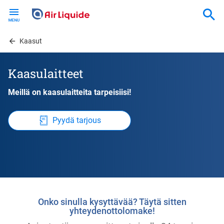
Skip
to
main
content
Kaasut
Kaasulaitteet
Meillä on kaasulaitteita tarpeisiisi!
Pyydä tarjous
Onko sinulla kysyttävää? Täytä sitten
yhteydenottolomake!