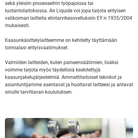
sekä yleisiin prosesseihin työpajoissa tai
tuotantolaitoksissa. Air Liquide voi jopa tarjota erityisen
valikoiman laitteita elintarvikesovelluksiin EY:n 1935/2004
mukaisesti.
Kaasunkäsittelylaitteemme on kehitetty täyttämään
toimialasi erityisvaatimukset.
Valmiiden laitteiden, kuten paineensäätimien, lisäksi
voimme tarjota myös täydellisiä keskitettyjä
kaasunjakelujärjestelmiä. Ammattitaitoiset teknikot ja
asiantuntijamme asentavat ja huoltavat laitteesi ja antavat
sinulle tarvittavan koulutuksen.