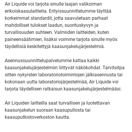
Air Liquide voi tarjota sinulle laajan valikoiman
erikoiskaasulaitteita. Erityissuunnittelumme täyttää
korkeimmat standardit, jotta saavutetaan parhaat
mahdolliset tulokset laadun, suorituskyvyn ja
turvallisuuden suhteen. Valmiiden laitteiden, kuten
paineensäätimien, lisäksi voimme tarjota sinulle myös
täydellisiä keskitettyjä kaasunjakelujärjestelmiä.
Asennussuunnittelupalvelumme kattaa kaikki
kaasunjakelujärjestelmiin liittyvät näkökohdat. Tarvitsitpa
sitten nykyisten laboratoriotoimintojen jälkiasennusta tai
kokonaan uutta laboratoriojärjestelmää, Air Liquide voi
tarjota täydellisen ratkaisun kaasunjakelujärjestelmääsi.
Air Liquiden laitteilla saat turvallisen ja luotettavan
kaasunjakelun suoraan kaasupullosta tai
kaasuputkistoverkoston kautta.